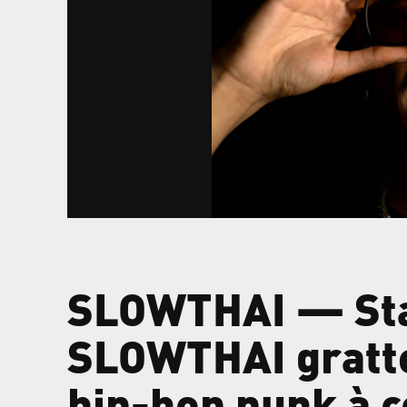
SLOWTHAI — Star
SLOWTHAI gratte 
hip-hop punk à 