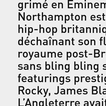
grimé en Eminem
Northampton est
hip-hop britanniq
déchaînant son 
royaume post-Bre
sans bling bling s
featurings prest
Rocky, James Bla
L’Angleterre avait