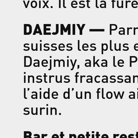
voix. Il est la fu
DAEJMIY —
Parm
suisses les plus
Daejmiy, aka le 
instrus fracassant
l’aide d’un flow 
surin.
Bar et petite re