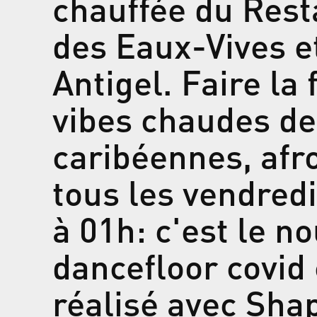
chauffée du Rest
des Eaux-Vives e
Antigel. Faire la 
vibes chaudes de
caribéennes, afro
tous les vendred
à 01h: c'est le n
dancefloor covid
réalisé avec Sha