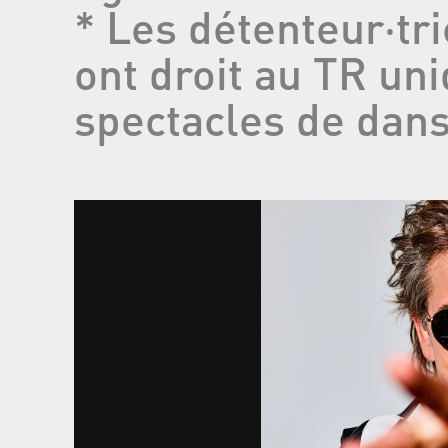
* Les détenteur‧t
ont droit au TR un
spectacles de dans