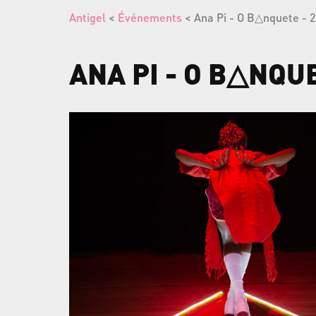
Antigel
<
Événements
< Ana Pi - O B△nquete - 
ANA
PI
-
O
B△NQU