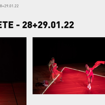
28+29.01.22
ETE
-
28+29.01.22