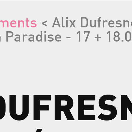
ments
< Alix Dufresn
 Paradise - 17 + 18.
DUFRES