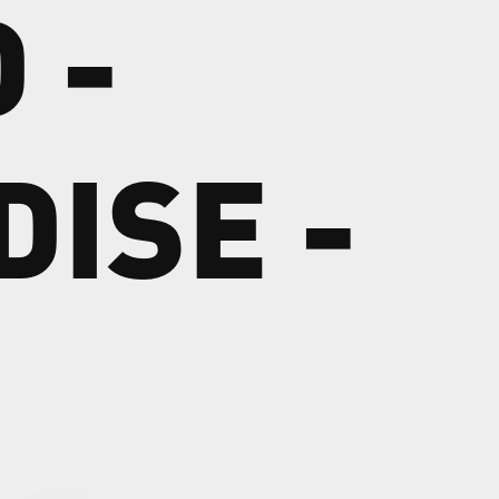
D
-
DISE
-