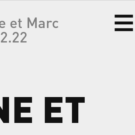
e et Marc
02.22
NE
ET