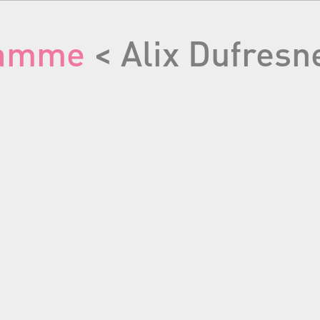
ramme
< Alix Dufresn