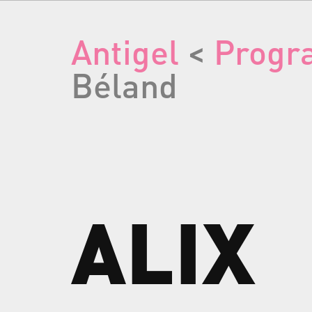
Antigel
<
Prog
Béland
ALIX