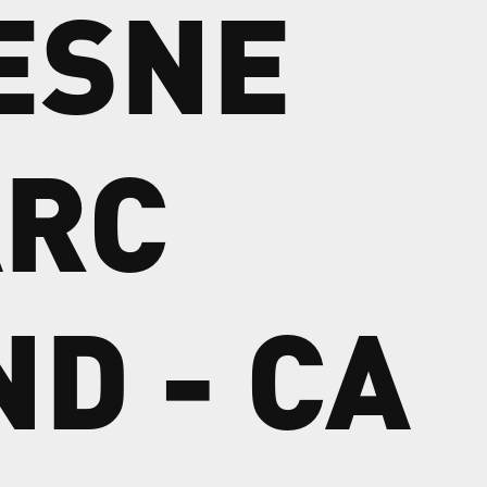
ESNE
RC
ND
-
CA